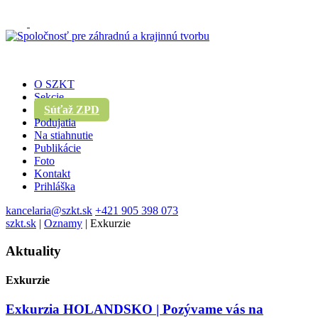
O SZKT
Sekcie
Súťaž ZPD
Podujatia
Na stiahnutie
Publikácie
Foto
Kontakt
Prihláška
kancelaria@szkt.sk
+421 905 398 073
szkt.sk
|
Oznamy
|
Exkurzie
Aktuality
Exkurzie
Exkurzia HOLANDSKO | Pozývame vás na