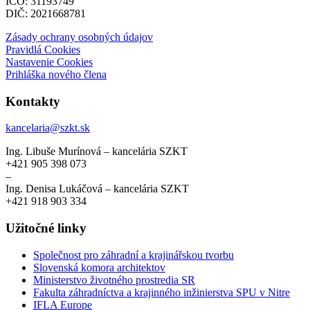
IČO: 31193749
DIČ: 2021668781
Zásady ochrany osobných údajov
Pravidlá Cookies
Nastavenie Cookies
Prihláška nového člena
Kontakty
kancelaria@szkt.sk
Ing. Libuše Murínová – kancelária SZKT
+421 905 398 073
–
Ing. Denisa Lukáčová – kancelária SZKT
+421 918 903 334
Užitočné linky
Společnost pro záhradní a krajinářskou tvorbu
Slovenská komora architektov
Ministerstvo životného prostredia SR
Fakulta záhradníctva a krajinného inžinierstva SPU v Nitre
IFLA Europe