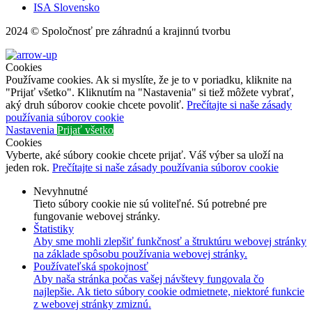
ISA Slovensko
2024 © Spoločnosť pre záhradnú a krajinnú tvorbu
Cookies
Používame cookies. Ak si myslíte, že je to v poriadku, kliknite na
"Prijať všetko". Kliknutím na "Nastavenia" si tiež môžete vybrať,
aký druh súborov cookie chcete povoliť.
Prečítajte si naše zásady
používania súborov cookie
Nastavenia
Prijať všetko
Cookies
Vyberte, aké súbory cookie chcete prijať. Váš výber sa uloží na
jeden rok.
Prečítajte si naše zásady používania súborov cookie
Nevyhnutné
Tieto súbory cookie nie sú voliteľné. Sú potrebné pre
fungovanie webovej stránky.
Štatistiky
Aby sme mohli zlepšiť funkčnosť a štruktúru webovej stránky
na základe spôsobu používania webovej stránky.
Používateľská spokojnosť
Aby naša stránka počas vašej návštevy fungovala čo
najlepšie. Ak tieto súbory cookie odmietnete, niektoré funkcie
z webovej stránky zmiznú.