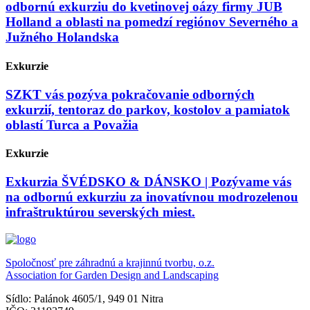
odbornú exkurziu do kvetinovej oázy firmy JUB
Holland a oblasti na pomedzí regiónov Severného a
Južného Holandska
Exkurzie
SZKT vás pozýva pokračovanie odborných
exkurzií, tentoraz do parkov, kostolov a pamiatok
oblastí Turca a Považia
Exkurzie
Exkurzia ŠVÉDSKO & DÁNSKO | Pozývame vás
na odbornú exkurziu za inovatívnou modrozelenou
infraštruktúrou severských miest.
Spoločnosť pre záhradnú a krajinnú tvorbu, o.z.
Association for Garden Design and Landscaping
Sídlo: Palánok 4605/1, 949 01 Nitra