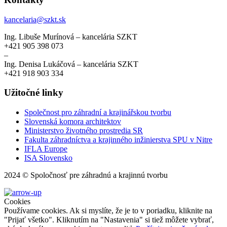
kancelaria@szkt.sk
Ing. Libuše Murínová – kancelária SZKT
+421 905 398 073
–
Ing. Denisa Lukáčová – kancelária SZKT
+421 918 903 334
Užitočné linky
Společnost pro záhradní a krajinářskou tvorbu
Slovenská komora architektov
Ministerstvo životného prostredia SR
Fakulta záhradníctva a krajinného inžinierstva SPU v Nitre
IFLA Europe
ISA Slovensko
2024 © Spoločnosť pre záhradnú a krajinnú tvorbu
Cookies
Používame cookies. Ak si myslíte, že je to v poriadku, kliknite na
"Prijať všetko". Kliknutím na "Nastavenia" si tiež môžete vybrať,