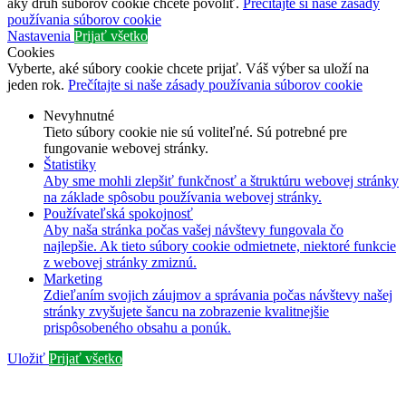
aký druh súborov cookie chcete povoliť.
Prečítajte si naše zásady
používania súborov cookie
Nastavenia
Prijať všetko
Cookies
Vyberte, aké súbory cookie chcete prijať. Váš výber sa uloží na
jeden rok.
Prečítajte si naše zásady používania súborov cookie
Nevyhnutné
Tieto súbory cookie nie sú voliteľné. Sú potrebné pre
fungovanie webovej stránky.
Štatistiky
Aby sme mohli zlepšiť funkčnosť a štruktúru webovej stránky
na základe spôsobu používania webovej stránky.
Používateľská spokojnosť
Aby naša stránka počas vašej návštevy fungovala čo
najlepšie. Ak tieto súbory cookie odmietnete, niektoré funkcie
z webovej stránky zmiznú.
Marketing
Zdieľaním svojich záujmov a správania počas návštevy našej
stránky zvyšujete šancu na zobrazenie kvalitnejšie
prispôsobeného obsahu a ponúk.
Uložiť
Prijať všetko