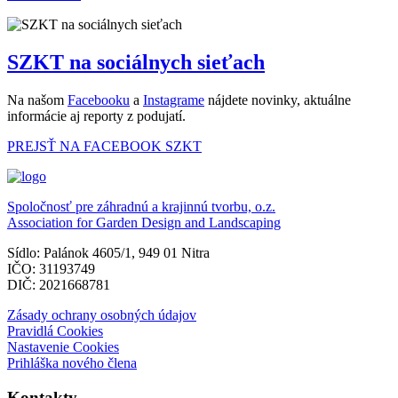
SZKT na sociálnych sieťach
Na našom
Facebooku
a
Instagrame
nájdete novinky, aktuálne
informácie aj reporty z podujatí.
PREJSŤ NA FACEBOOK SZKT
Spoločnosť pre záhradnú a krajinnú tvorbu, o.z.
Association for Garden Design and Landscaping
Sídlo: Palánok 4605/1, 949 01 Nitra
IČO: 31193749
DIČ: 2021668781
Zásady ochrany osobných údajov
Pravidlá Cookies
Nastavenie Cookies
Prihláška nového člena
Kontakty