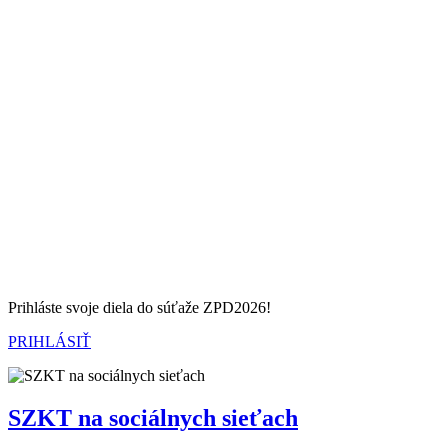
Marketing
Zdieľaním
svojich
záujmov a
správania
počas návštevy
našej stránky
zvyšujete šancu
na zobrazenie
kvalitnejšie
prispôsobeného
obsahu a
ponúk.
Prihláste svoje diela do súťaže ZPD2026!
PRIHLÁSIŤ
SZKT na sociálnych sieťach