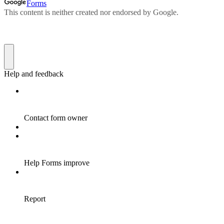
základe
spôsobu
používania
webovej
stránky.
Používateľská
spokojnosť
Aby naša
stránka počas
vašej návštevy
fungovala čo
najlepšie. Ak
tieto súbory
cookie
odmietnete,
niektoré
funkcie z
webovej
stránky zmiznú.