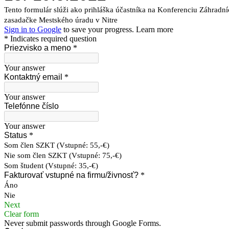
Nevyhnutné
Tieto súbory
cookie nie sú
voliteľné. Sú
potrebné pre
fungovanie
webovej
stránky.
Štatistiky
Aby sme
mohli
zlepšiť
funkčnosť
a štruktúru
webovej
stránky na