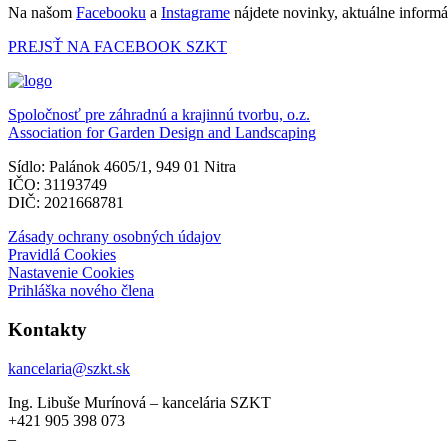
Na našom
Facebooku
a
Instagrame
nájdete novinky, aktuálne informác
PREJSŤ NA FACEBOOK SZKT
Spoločnosť pre záhradnú a krajinnú tvorbu, o.z.
Association for Garden Design and Landscaping
Sídlo: Palánok 4605/1, 949 01 Nitra
IČO: 31193749
DIČ: 2021668781
Zásady ochrany osobných údajov
Pravidlá Cookies
Nastavenie Cookies
Prihláška nového člena
Kontakty
kancelaria@szkt.sk
Ing. Libuše Murínová – kancelária SZKT
+421 905 398 073
–