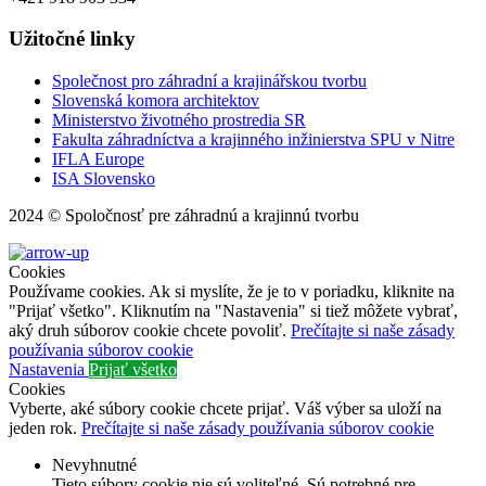
Užitočné linky
Společnost pro záhradní a krajinářskou tvorbu
Slovenská komora architektov
Ministerstvo životného prostredia SR
Fakulta záhradníctva a krajinného inžinierstva SPU v Nitre
IFLA Europe
ISA Slovensko
2024 © Spoločnosť pre záhradnú a krajinnú tvorbu
Cookies
Používame cookies. Ak si myslíte, že je to v poriadku, kliknite na
"Prijať všetko". Kliknutím na "Nastavenia" si tiež môžete vybrať,
aký druh súborov cookie chcete povoliť.
Prečítajte si naše zásady
používania súborov cookie
Nastavenia
Prijať všetko
Cookies
Vyberte, aké súbory cookie chcete prijať. Váš výber sa uloží na
jeden rok.
Prečítajte si naše zásady používania súborov cookie
Nevyhnutné
Tieto súbory cookie nie sú voliteľné. Sú potrebné pre