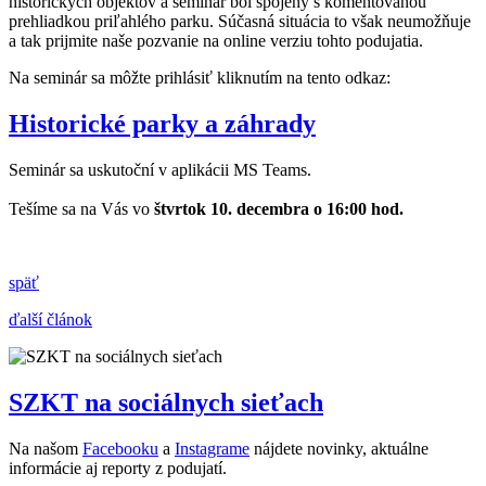
historických objektov a seminár bol spojený s komentovanou
prehliadkou priľahlého parku. Súčasná situácia to však neumožňuje
a tak prijmite naše pozvanie na online verziu tohto podujatia.
Na seminár sa môžte prihlásiť kliknutím na tento odkaz:
Historické parky a záhrady
Seminár sa uskutoční v aplikácii MS Teams.
Tešíme sa na Vás vo
štvrtok 10. decembra o 16:00 hod.
späť
ďalší článok
SZKT na sociálnych sieťach
Na našom
Facebooku
a
Instagrame
nájdete novinky, aktuálne
informácie aj reporty z podujatí.