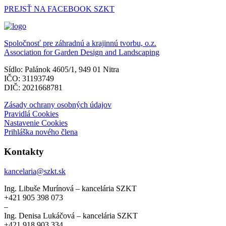
PREJSŤ NA FACEBOOK SZKT
Spoločnosť pre záhradnú a krajinnú tvorbu, o.z.
Association for Garden Design and Landscaping
Sídlo: Palánok 4605/1, 949 01 Nitra
IČO: 31193749
DIČ: 2021668781
Zásady ochrany osobných údajov
Pravidlá Cookies
Nastavenie Cookies
Prihláška nového člena
Kontakty
kancelaria@szkt.sk
Ing. Libuše Murínová – kancelária SZKT
+421 905 398 073
–
Ing. Denisa Lukáčová – kancelária SZKT
+421 918 903 334