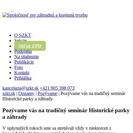
O SZKT
Sekcie
Súťaž ZPD
Podujatia
Na stiahnutie
Publikácie
Foto
Kontakt
Prihláška
kancelaria@szkt.sk
+421 905 398 073
szkt.sk
|
Oznamy
|
Pozývame
|
Pozývame vás na tradičný seminár
Historické parky a záhrady
Pozývame vás na tradičný seminár Historické parky
a záhrady
V uplynulých rokoch sme sa stretávali vždy v niektorom z