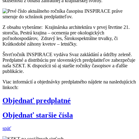
skúsenosti z oblasti zahradnej a krajinárskej tvorby.
Z obsahu vyberáme: Krajinárska architektúra v prvej štvrtine 21.
storočia, Pestrá krajina – ocenenia pre okologických
poľnohospodárov, Zdravý les, Širokospektrálne trvalky, či
Krátkodobé záhony kvetov – letničky.
Štvrťročník INSPIRACE vydáva Svaz zakládání a údržby zeleně.
Predplatné a distribúciu pre slovenských predplatiteľov zabezpečuje
naša SZKT. K dispozícii sú aj staršie ročníky časopisov a ďalšie
publikácie.
Viac informácií a objednávky predplatného nájdete na nasledujúcich
linkoch:
Objednať predplatné
Objednať staršie čísla
späť