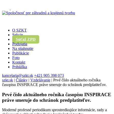
O SZKT
Sekcie
Súťaž ZPD
Podujatia
Na stiahnutie
Publikácie
Foto
Kontakt
Prihláška
kancelaria@szkt.sk
+421 905 398 073
szkt.sk
|
Články
|
Vzdelávanie
|
Prvé číslo aktuálneho ročníka
časopisu INSPIRACE práve smeruje do schránok predplatiteľov.
Prvé číslo aktuálneho ročníka časopisu INSPIRACE
práve smeruje do schránok predplatiteľov.
Moderné profesné periodikum sprostredkujúce informácie, rady a