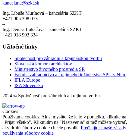
kancelaria@szkt.sk
Ing. Libuše Murínová – kancelária SZKT
+421 905 398 073
–
Ing. Denisa Lukáčová – kancelária SZKT
+421 918 903 334
Užitočné linky
Společnost pro záhradní a krajinářskou tvorbu
Slovenská komora architektov
Ministerstvo životného prostredia SR
Fakulta záhradníctva a krajinného inžinierstva SPU v Nitre
IFLA Europe
ISA Slovensko
2024 © Spoločnosť pre záhradnú a krajinnú tvorbu
Cookies
Používame cookies. Ak si myslíte, že je to v poriadku, kliknite na
"Prijať všetko". Kliknutím na "Nastavenia" si tiež môžete vybrať,
aký druh súborov cookie chcete povoliť.
Prečítajte si naše zásady
používania súborov cookie