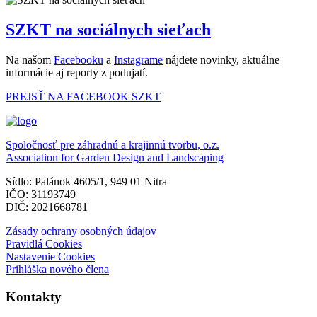
SZKT na sociálnych sieťach
Na našom
Facebooku
a
Instagrame
nájdete novinky, aktuálne
informácie aj reporty z podujatí.
PREJSŤ NA FACEBOOK SZKT
Spoločnosť pre záhradnú a krajinnú tvorbu, o.z.
Association for Garden Design and Landscaping
Sídlo: Palánok 4605/1, 949 01 Nitra
IČO: 31193749
DIČ: 2021668781
Zásady ochrany osobných údajov
Pravidlá Cookies
Nastavenie Cookies
Prihláška nového člena
Kontakty