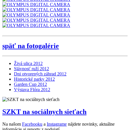
späť na fotogalérie
Živá ulica 2012
Slávnosť ruží 2012
Dni otvorených záhrad 2012
Historické parky 2012
Garden Cup 2012
Výstava Flóra 2012
SZKT na sociálnych sieťach
Na našom
Facebooku
a
Instagrame
nájdete novinky, aktuálne
informácie aj reporty z podujatí.