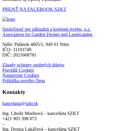
PREJSŤ NA FACEBOOK SZKT
Spoločnosť pre záhradnú a krajinnú tvorbu, o.z.
Association for Garden Design and Landscaping
Sídlo: Palánok 4605/1, 949 01 Nitra
IČO: 31193749
DIČ: 2021668781
Zásady ochrany osobných údajov
Pravidlá Cookies
Nastavenie Cookies
Prihláška nového člena
Kontakty
kancelaria@szkt.sk
Ing. Libuše Murínová – kancelária SZKT
+421 905 398 073
–
Ing. Denisa Lukáčová – kancelária SZKT