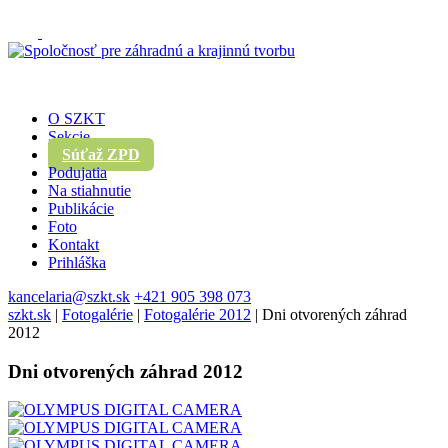
O SZKT
Sekcie
Súťaž ZPD
Podujatia
Na stiahnutie
Publikácie
Foto
Kontakt
Prihláška
kancelaria@szkt.sk
+421 905 398 073
szkt.sk
|
Fotogalérie
|
Fotogalérie 2012
|
Dni otvorených záhrad
2012
Dni otvorených záhrad 2012