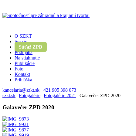
O SZKT
Sekcie
Súťaž ZPD
Podujatia
Na stiahnutie
Publikácie
Foto
Kontakt
Prihláška
kancelaria@szkt.sk
+421 905 398 073
szkt.sk
|
Fotogalérie
|
Fotogalérie 2021
|
Galavečer ZPD 2020
Galavečer ZPD 2020