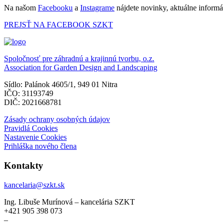
Na našom
Facebooku
a
Instagrame
nájdete novinky, aktuálne informác
PREJSŤ NA FACEBOOK SZKT
Spoločnosť pre záhradnú a krajinnú tvorbu, o.z.
Association for Garden Design and Landscaping
Sídlo: Palánok 4605/1, 949 01 Nitra
IČO: 31193749
DIČ: 2021668781
Zásady ochrany osobných údajov
Pravidlá Cookies
Nastavenie Cookies
Prihláška nového člena
Kontakty
kancelaria@szkt.sk
Ing. Libuše Murínová – kancelária SZKT
+421 905 398 073
–