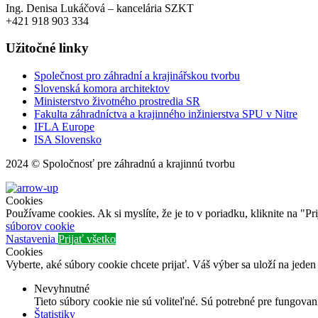
Ing. Denisa Lukáčová – kancelária SZKT
+421 918 903 334
Užitočné linky
Společnost pro záhradní a krajinářskou tvorbu
Slovenská komora architektov
Ministerstvo životného prostredia SR
Fakulta záhradníctva a krajinného inžinierstva SPU v Nitre
IFLA Europe
ISA Slovensko
2024 © Spoločnosť pre záhradnú a krajinnú tvorbu
Cookies
Používame cookies. Ak si myslíte, že je to v poriadku, kliknite na "P
súborov cookie
Nastavenia
Prijať všetko
Cookies
Vyberte, aké súbory cookie chcete prijať. Váš výber sa uloží na jeden
Nevyhnutné
Tieto súbory cookie nie sú voliteľné. Sú potrebné pre fungovan
Štatistiky