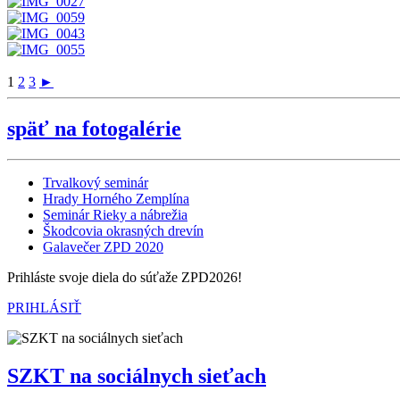
1
2
3
►
späť na fotogalérie
Trvalkový seminár
Hrady Horného Zemplína
Seminár Rieky a nábrežia
Škodcovia okrasných drevín
Galavečer ZPD 2020
Prihláste svoje diela do súťaže ZPD2026!
PRIHLÁSIŤ
SZKT na sociálnych sieťach